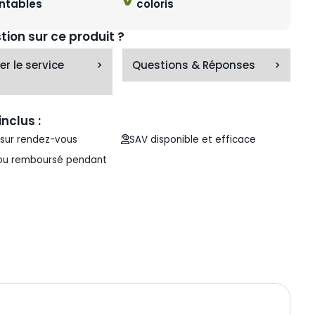
entables
coloris
ion sur ce produit ?
r le service
>
Questions & Réponses
>
inclus :
n sur rendez-vous
SAV disponible et efficace
 ou remboursé pendant