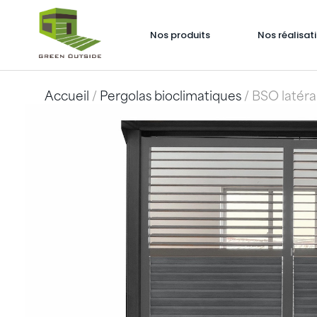
Nos produits
Nos réalisat
Accueil
/
Pergolas bioclimatiques
/ BSO latéra