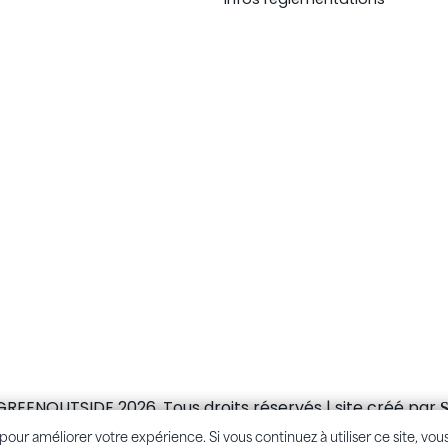
GREENOUTSIDE 2026. Tous droits réservés | site créé par
S
pour améliorer votre expérience. Si vous continuez à utiliser ce site, vou
pour améliorer votre expérience. Si vous continuez à utiliser ce site, vou