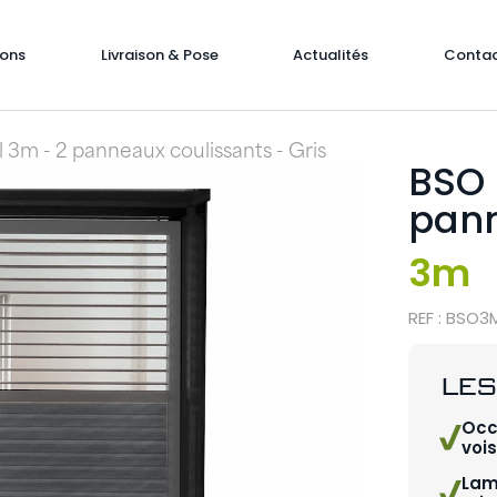
ions
Livraison & Pose
Actualités
Conta
l 3m - 2 panneaux coulissants - Gris
BSO 
pann
3m
REF : BSO
LES
Occ
voi
Lam