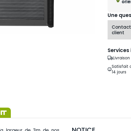
ori
Une quest
Contacte
client
Services 
Livraiso
Satisfait
14 jours
IT
NOTICE
 la largeur de 3m de nos