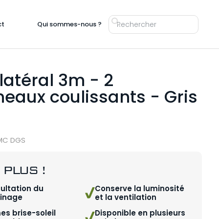
ct
Qui sommes-nous ?
latéral 3m - 2
eaux coulissants - Gris
3MC DGS
 PLUS !
ultation du
Conserve la luminosité
sinage
et la ventilation
es brise-soleil
Disponible en plusieurs