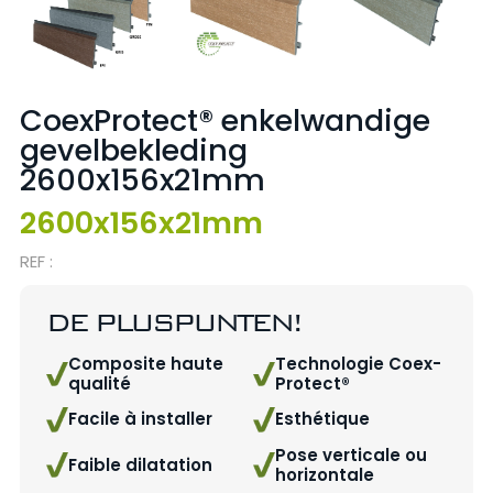
CoexProtect® enkelwandige
gevelbekleding
2600x156x21mm
2600x156x21mm
REF :
DE PLUSPUNTEN!
Composite haute
Technologie Coex-
qualité
Protect®️
Facile à installer
Esthétique
Pose verticale ou
Faible dilatation
horizontale