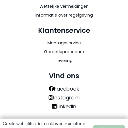
Wettelijke vermeldingen
Informatie over regelgeving
Klantenservice
Montageservice
Garantieprocedure
Levering
Vind ons
Facebook
Instagram
LinkedIn
© GREENOUTSIDE 2026. Alle rechten voorbehouden |
Ce site web utilise des cookies pour améliorer
Ce site web utilise des cookies pour améliorer
website gemaakt door
SITI