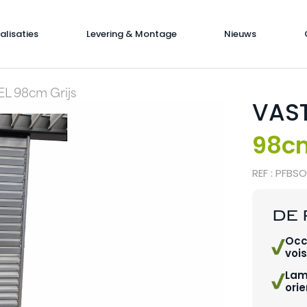
alisaties
Levering & Montage
Nieuws
L 98cm Grijs
VAST
98c
REF : PFBS
DE 
Occ
voi
Lam
ori