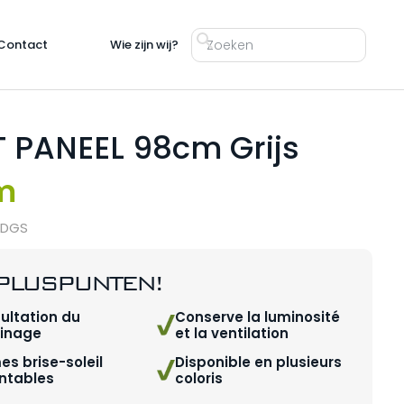
Contact
Wie zijn wij?
 PANEEL 98cm Grijs
m
ODGS
PLUSPUNTEN!
ultation du
Conserve la luminosité
sinage
et la ventilation
es brise-soleil
Disponible en plusieurs
entables
coloris