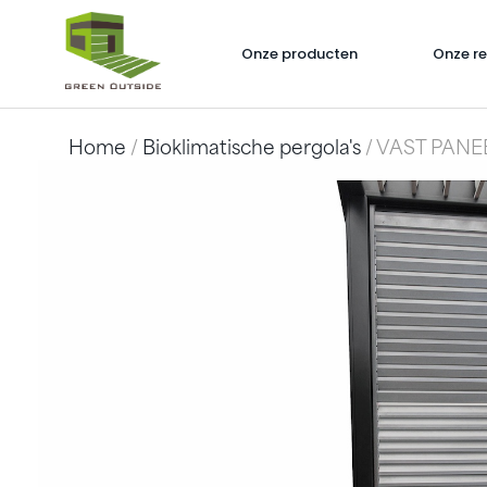
Onze producten
Onze re
Home
/
Bioklimatische pergola's
/ VAST PANEE