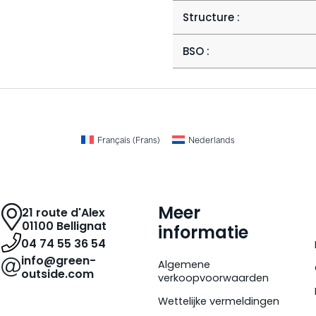
Structure :
BSO :
Français
(
Frans
)
Nederlands
Meer
21 route d'Alex
01100 Bellignat
informatie
04 74 55 36 54
info@green-
Algemene
outside.com
verkoopvoorwaarden
Wettelijke vermeldingen