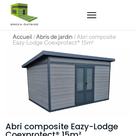
Accueil
/
Abris de jardin
/ Abri composite
Eazy-Lodge Coexprotect®️ 15m²
Abri composite Eazy-Lodge
Coexprotect®️ 15m²